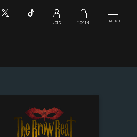
MenuButton
JOIN
LOGIN