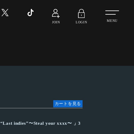
MenuButton
JOIN
LOGIN
カートを見る
“Last indies”〜Steal your xxxx〜 」3