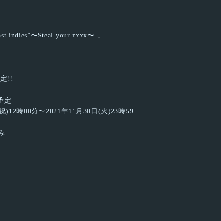
st indies”〜Steal your xxxx〜 」
定!!
予定
)12時00分〜2021年11月30日(火)23時59
み