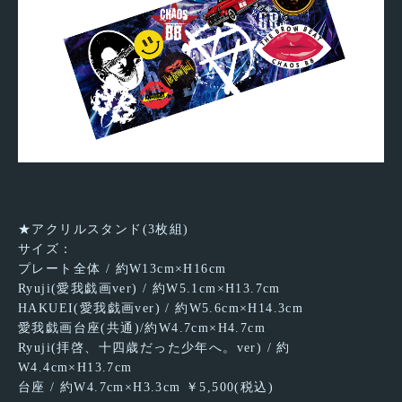
★アクリルスタンド(3枚組)
サイズ：
プレート全体 / 約W13cm×H16cm
Ryuji(愛我戯画ver) / 約W5.1cm×H13.7cm
HAKUEI(愛我戯画ver) / 約W5.6cm×H14.3cm
愛我戯画台座(共通)/約W4.7cm×H4.7cm
Ryuji(拝啓、十四歳だった少年へ。ver) / 約
W4.4cm×H13.7cm
台座 / 約W4.7cm×H3.3cm ￥5,500(税込)