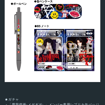
★ガチャ
・「愛我戯画-メガギガ- 」メンバー着用レプリカ缶バッジ