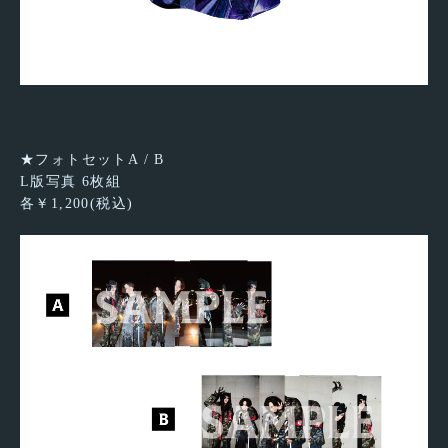
★フォトセットA / B
L版写真 6枚組
各￥1,200(税込)