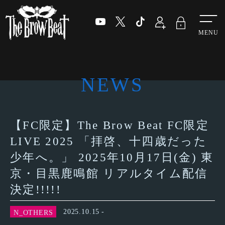
Menu
NEWS
【FC限定】The Brow Beat FC限定
LIVE 2025 「拝啓、十四歳だった
少年へ。」 2025年10月17日(金) 東
京・目黒鹿鳴館 リアルタイム配信
決定!!!!!
2025.10.15
N_OTHERS