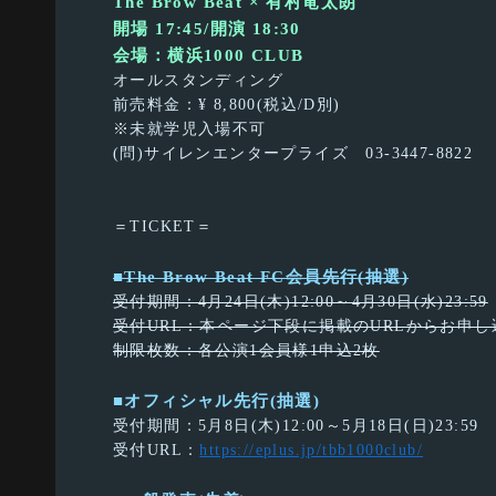
The Brow Beat × 有村竜太朗
開場 17:45/開演 18:30
会場：横浜1000 CLUB
オールスタンディング
前売料金：¥ 8,800(税込/D別)
※未就学児入場不可
(問)サイレンエンタープライズ 03-3447-8822
＝TICKET＝
■The Brow Beat FC会員先行(抽選)
受付期間：4月24日(木)12:00～4月30日(水)23:59
受付URL：本ページ下段に掲載のURLからお申し
制限枚数：各公演1会員様1申込2枚
■オフィシャル先行(抽選)
受付期間：5月8日(木)12:00～5月18日(日)23:59
受付URL：
https://eplus.jp/tbb1000club/